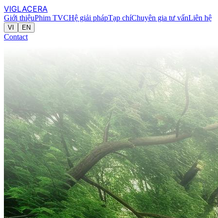
VIGLACERA
Giới thiệu
Phim TVC
Hệ giải pháp
Tạp chí
Chuyên gia tư vấn
Liên hệ
VI
EN
Contact